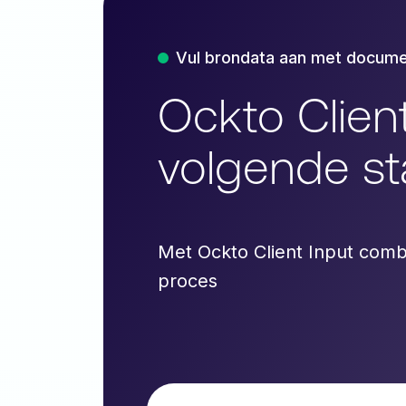
Vul brondata aan met docum
Ockto Client
volgende s
Met Ockto Client Input comb
proces