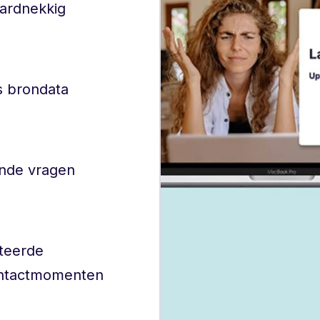
hardnekkig
ls brondata
nde vragen
nteerde
ontactmomenten