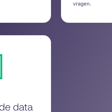
vragen.
rde data