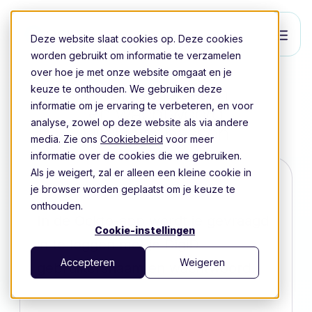
Deze website slaat cookies op. Deze cookies
worden gebruikt om informatie te verzamelen
over hoe je met onze website omgaat en je
Gebruikersnaam
keuze te onthouden. We gebruiken deze
informatie om je ervaring te verbeteren, en voor
en wachtwoord
analyse, zowel op deze website als via andere
DigiD aanpassen
media. Zie ons
Cookiebeleid
voor meer
informatie over de cookies die we gebruiken.
Als je weigert, zal er alleen een kleine cookie in
je browser worden geplaatst om je keuze te
onthouden.
In de Ockto-app wordt je gevraagd
Cookie-instellingen
in te loggen met je DigiD
Accepteren
Weigeren
gebruikersnaam en wachtwoord.