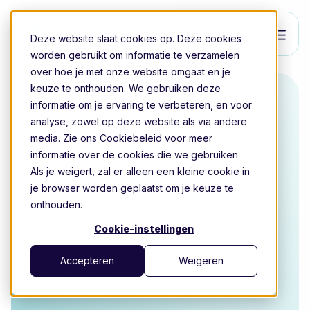
Deze website slaat cookies op. Deze cookies
worden gebruikt om informatie te verzamelen
over hoe je met onze website omgaat en je
keuze te onthouden. We gebruiken deze
informatie om je ervaring te verbeteren, en voor
Gemeentelijke dienstverlening
analyse, zowel op deze website als via andere
Snelle en
media. Zie ons
Cookiebeleid
voor meer
informatie over de cookies die we gebruiken.
rechtmatige
Als je weigert, zal er alleen een kleine cookie in
inkomenstoetsing
je browser worden geplaatst om je keuze te
onthouden.
Gemeenten en uitvoeringsorganisaties laten burgers
Cookie-instellingen
met Ockto direct en veilig hun inkomensgegevens
aanleveren voor minimaregelingen en
Accepteren
Weigeren
schuldhulpverlening.
Zo verkort je de doorlooptijd en
zorg je voor een efficiëntere uitvoering.