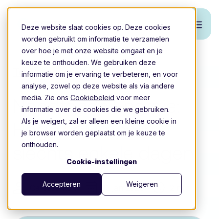
Deze website slaat cookies op. Deze cookies
worden gebruikt om informatie te verzamelen
over hoe je met onze website omgaat en je
keuze te onthouden. We gebruiken deze
Terug naar overzicht
informatie om je ervaring te verbeteren, en voor
analyse, zowel op deze website als via andere
media. Zie ons
Cookiebeleid
voor meer
Noodfonds Energie:
informatie over de cookies die we gebruiken.
Als je weigert, zal er alleen een kleine cookie in
Hoge volumes in
je browser worden geplaatst om je keuze te
onthouden.
slechts enkele dagen
Cookie-instellingen
Accepteren
Weigeren
Caressa Kuk
13 jan 2026
2 min