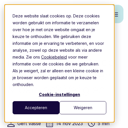
Deze website slaat cookies op. Deze cookies
worden gebruikt om informatie te verzamelen
over hoe je met onze website omgaat en je
keuze te onthouden. We gebruiken deze
Terug naar overzicht
informatie om je ervaring te verbeteren, en voor
analyse, zowel op deze website als via andere
media. Zie ons
Cookiebeleid
voor meer
Hoe halen wij data op
informatie over de cookies die we gebruiken.
Als je weigert, zal er alleen een kleine cookie in
bij overheidsbronnen
je browser worden geplaatst om je keuze te
onthouden.
& banken? Veilig en
Cookie-instellingen
AVG proof!
Accepteren
Weigeren
Gert Vasse
14 nov 2023
5 min