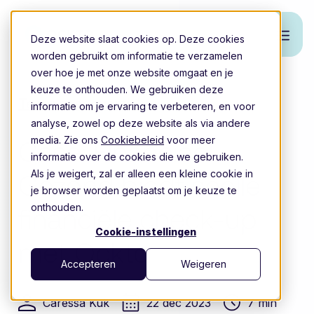
Deze website slaat cookies op. Deze cookies
worden gebruikt om informatie te verzamelen
over hoe je met onze website omgaat en je
keuze te onthouden. We gebruiken deze
Terug naar overzicht
informatie om je ervaring te verbeteren, en voor
analyse, zowel op deze website als via andere
media. Zie ons
Cookiebeleid
voor meer
Case: Financieel
informatie over de cookies die we gebruiken.
Als je weigert, zal er alleen een kleine cookie in
Gezond biedt snelle
je browser worden geplaatst om je keuze te
onthouden.
financiële check-up
Cookie-instellingen
met Ockto
Accepteren
Weigeren
Caressa Kuk
22 dec 2023
7 min