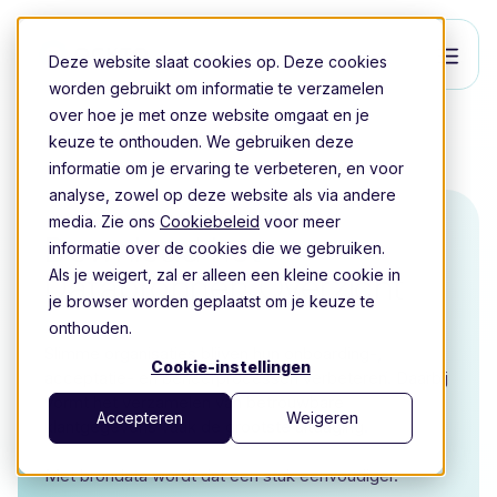
Deze website slaat cookies op. Deze cookies
worden gebruikt om informatie te verzamelen
over hoe je met onze website omgaat en je
keuze te onthouden. We gebruiken deze
informatie om je ervaring te verbeteren, en voor
analyse, zowel op deze website als via andere
media. Zie ons
Cookiebeleid
voor meer
Download het
informatie over de cookies die we gebruiken.
Als je weigert, zal er alleen een kleine cookie in
Databronnen Overzicht
je browser worden geplaatst om je keuze te
onthouden.
Slimme organisaties blijven hun onboarding-,
Cookie-instellingen
acceptatie- en beheerprocessen verbeteren. Daarbij
vormt het verzamelen van betrouwbare
Accepteren
Weigeren
klantgegevens vaak de grootste uitdaging.
Met brondata wordt dat een stuk eenvoudiger.