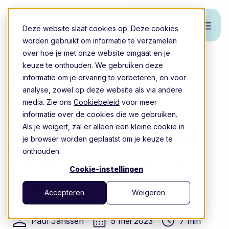
Deze website slaat cookies op. Deze cookies
worden gebruikt om informatie te verzamelen
over hoe je met onze website omgaat en je
keuze te onthouden. We gebruiken deze
Terug naar overzicht
informatie om je ervaring te verbeteren, en voor
analyse, zowel op deze website als via andere
media. Zie ons
Cookiebeleid
voor meer
Europese Digitale
informatie over de cookies die we gebruiken.
Als je weigert, zal er alleen een kleine cookie in
Identiteit – waar doet
je browser worden geplaatst om je keuze te
onthouden.
jouw organisatie nu
Cookie-instellingen
goed aan?
Accepteren
Weigeren
Paul Janssen
5 mei 2023
7 min