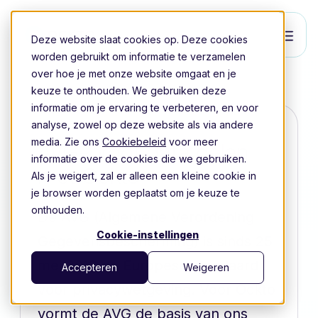
Deze website slaat cookies op. Deze cookies
worden gebruikt om informatie te verzamelen
over hoe je met onze website omgaat en je
keuze te onthouden. We gebruiken deze
informatie om je ervaring te verbeteren, en voor
analyse, zowel op deze website als via andere
media. Zie ons
Cookiebeleid
voor meer
AVG-proof data delen
informatie over de cookies die we gebruiken.
met Ockto
Als je weigert, zal er alleen een kleine cookie in
je browser worden geplaatst om je keuze te
onthouden.
De AVG (Algemene Verordening
Cookie-instellingen
Gegevensbescherming) is sinds 25
mei 2018 de Europese standaard
Accepteren
Weigeren
voor privacywetgeving. Voor Ockto
vormt de AVG de basis van ons