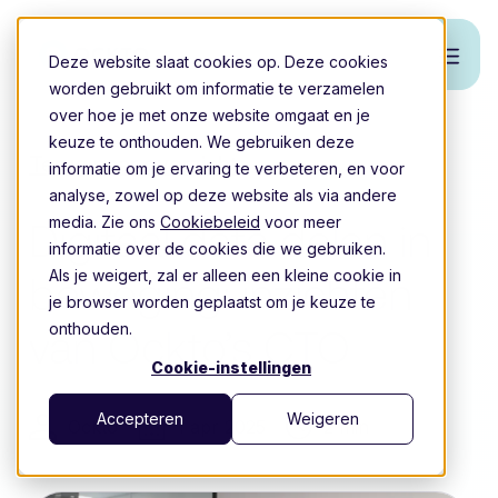
Deze website slaat cookies op. Deze cookies
worden gebruikt om informatie te verzamelen
over hoe je met onze website omgaat en je
keuze te onthouden. We gebruiken deze
Terug naar overzicht
informatie om je ervaring te verbeteren, en voor
analyse, zowel op deze website als via andere
media. Zie ons
Cookiebeleid
voor meer
Digitaal data delen in
informatie over de cookies die we gebruiken.
Als je weigert, zal er alleen een kleine cookie in
beweging: inzichten
je browser worden geplaatst om je keuze te
onthouden.
van Ockto’s CTO
Cookie-instellingen
Accepteren
Weigeren
Ockto
1 apr 2025
2 min