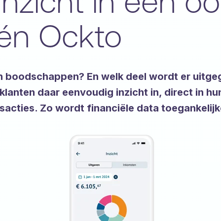
 inzicht in één 
én Ockto
n boodschappen? En welk deel wordt er uitge
klanten daar eenvoudig inzicht in, direct in h
nsacties. Zo wordt financiële data toegankelij