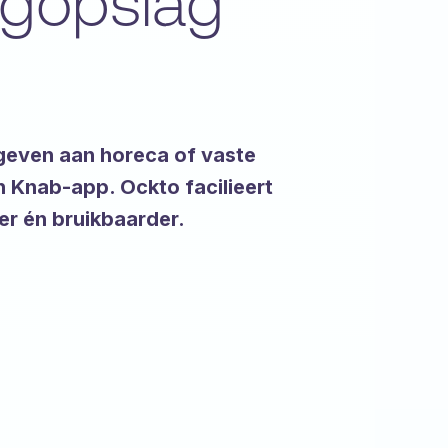
oogopslag
geven aan horeca of vaste
un Knab-app. Ockto facilieert
ker én bruikbaarder.