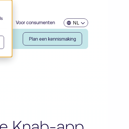
ls
ies
Voor consumenten
NL
rs
Plan een kennismaking
n de Knab-app