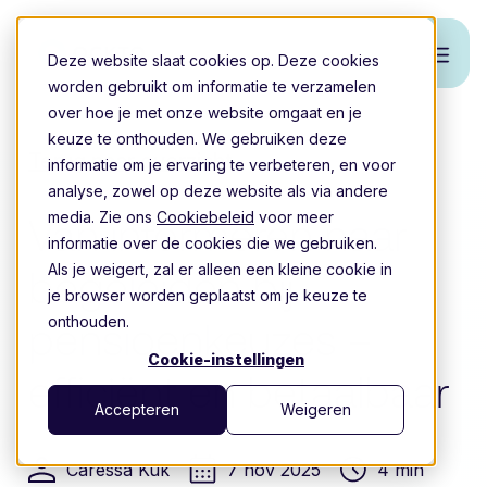
Deze website slaat cookies op. Deze cookies
worden gebruikt om informatie te verzamelen
over hoe je met onze website omgaat en je
keuze te onthouden. We gebruiken deze
Terug naar overzicht
informatie om je ervaring te verbeteren, en voor
analyse, zowel op deze website als via andere
media. Zie ons
Cookiebeleid
voor meer
Van informeren naar
informatie over de cookies die we gebruiken.
Als je weigert, zal er alleen een kleine cookie in
begeleiden bij
je browser worden geplaatst om je keuze te
onthouden.
pensioenkeuzes –
Cookie-instellingen
efficiënt en betaalbaar
Accepteren
Weigeren
Caressa Kuk
7 nov 2025
4 min