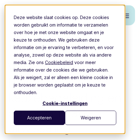
Deze website slaat cookies op. Deze cookies
worden gebruikt om informatie te verzamelen
over hoe je met onze website omgaat en je
keuze te onthouden. We gebruiken deze
Terug naar overzicht
informatie om je ervaring te verbeteren, en voor
analyse, zowel op deze website als via andere
media. Zie ons
Cookiebeleid
voor meer
Wet Toekomst
informatie over de cookies die we gebruiken.
Als je weigert, zal er alleen een kleine cookie in
Pensioenen (WTP):
je browser worden geplaatst om je keuze te
onthouden.
keuzebegeleiding en
Cookie-instellingen
de rol van data-
Accepteren
Weigeren
uitwisseling