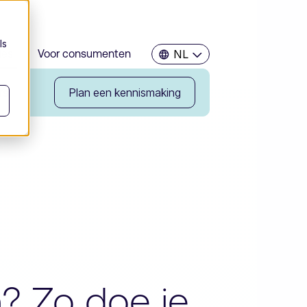
ls
ies
Voor consumenten
NL
rs
Plan een kennismaking
n? Zo doe je