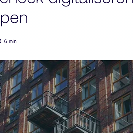
ppen
6 min