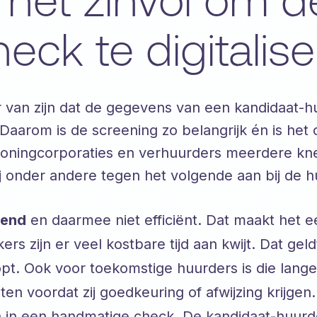
het zinvol om d
eck te digitalis
r van zijn dat de gegevens van een kandidaat-h
 Daarom is de screening zo belangrijk én is het 
oningcorporaties en verhuurders meerdere knel
zij onder andere tegen het volgende aan bij de 
vend
en daarmee niet efficiënt. Dat maakt het 
 zijn er veel kostbare tijd aan kwijt. Dat geld
pt. Ook voor toekomstige huurders is die lange d
n voordat zij goedkeuring of afwijzing krijgen.
en in een handmatige check. De kandidaat-huurd