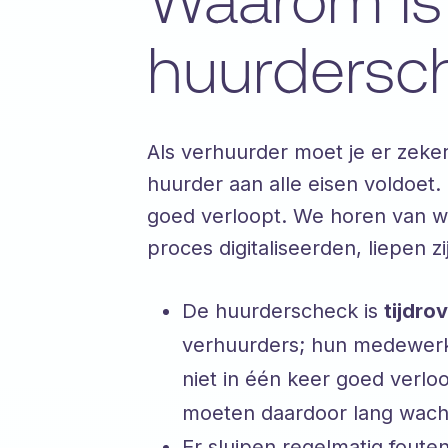
Waarom is 
huurdersch
Als verhuurder moet je er zeke
huurder aan alle eisen voldoet.
goed verloopt. We horen van w
proces digitaliseerden, liepen 
De huurderscheck is
tijdro
verhuurders; hun medewerkers
niet in één keer goed verloo
moeten daardoor lang wachte
Er sluipen regelmatig fout