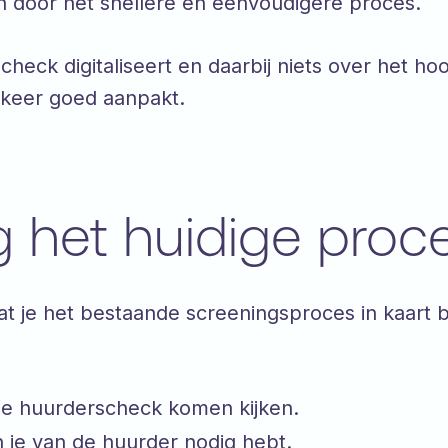
n door het snellere en eenvoudigere proces.
heck digitaliseert en daarbij niets over het ho
 keer goed aanpakt.
g het huidige proce
dat je het bestaande screeningsproces in kaart b
 de huurderscheck komen kijken.
 je van de huurder nodig hebt.