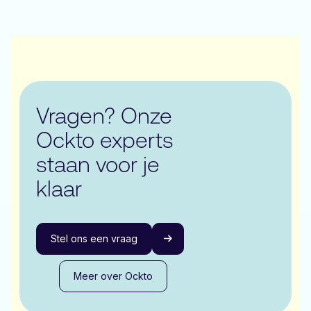
Vragen? Onze
Ockto experts
staan voor je
klaar
Stel ons een vraag
Meer over Ockto