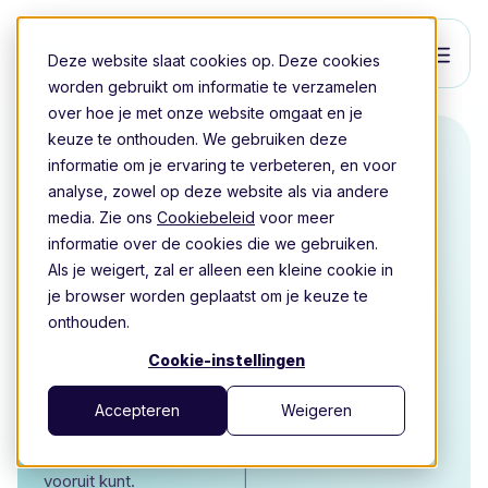
Deze website slaat cookies op. Deze cookies
worden gebruikt om informatie te verzamelen
over hoe je met onze website omgaat en je
keuze te onthouden. We gebruiken deze
Kennis & inspiratie
informatie om je ervaring te verbeteren, en voor
analyse, zowel op deze website als via andere
op één plek
media. Zie ons
Cookiebeleid
voor meer
informatie over de cookies die we gebruiken.
Als je weigert, zal er alleen een kleine cookie in
Hier vind je onze blogs en kennisbank. Boordevol
je browser worden geplaatst om je keuze te
inzichten, praktijkvoorbeelden en uitleg over digitaal
onthouden.
identificeren en accepteren. Alles wat je nodig hebt
om processen slimmer, betrouwbaarder en
Cookie-instellingen
klantvriendelijker te maken.
Accepteren
Weigeren
Blader door de artikelen en ontdek hoe jij direct
vooruit kunt.