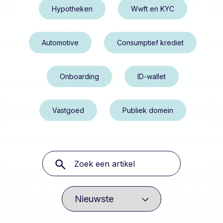
Hypotheken
Wwft en KYC
Automotive
Consumptief krediet
Onboarding
ID-wallet
Vastgoed
Publiek domein